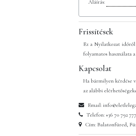
Aláírás:
Frissítések
Ez a Nyilatkozat időről
folyamatos használata a
Kapcsolat
Ha bármilyen kérdése va
az alábbi elérhetőségek
Email: info@eletleleg
Telefon: +36 70 792 77
Cím: Balatonfüred, Füre