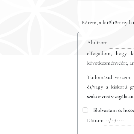
Kérem, a kitöltött nyil
Alulírott
elfogadom, hogy k
következményéért, ame
Tudomásul veszem,
és/vagy a kiskorú
szakorvosi vizsgálatot
Elolvastam és hozz
Dátum: