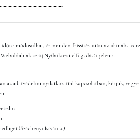
 időre módosulhat, és minden frissítés után az aktuális ver
 Weboldalnak az új Nyilatkozat elfogadását jelenti.
n az adatvédelmi nyilatkozattal kapcsolatban, kérjük, vegye 
en:
zete.hu
71
dliget (Széchenyi István u.)