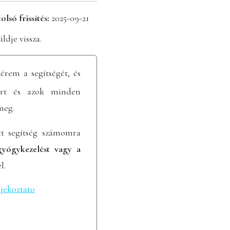
olsó frissítés:
2025-09-21
ldje vissza.
rem a segítségét, és
ért és azok minden
meg.
tt segítség számomra
 gyógykezelést vagy a
l.
ajekoztato