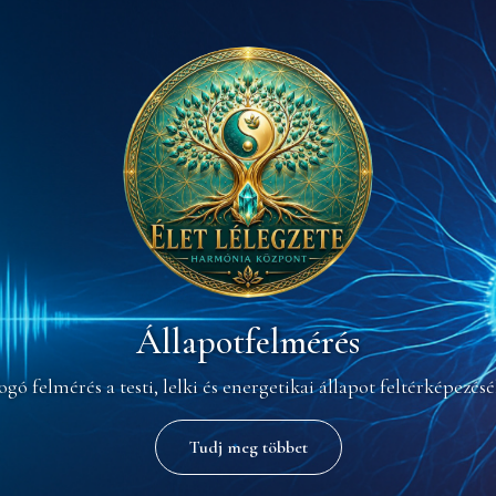
Craniosacralis kezelés
Tudj meg többet