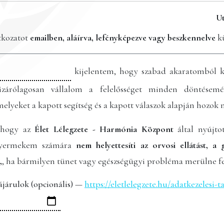
Ut
atkozatot
emailben, aláírva, lefényképezve vagy beszkennelve
kü
kijelentem, hogy szabad akaratomból ké
izárólagosan vállalom a felelősséget minden döntésem
lyeket a kapott segítség és a kapott válaszok alapján hozok 
 hogy az
Élet Lélegzete - Harmónia Központ
által nyújto
 gyermekem számára
nem helyettesíti az orvosi ellátást, a
,
, ha bármilyen tünet vagy egészségügyi probléma merülne fe
ájárulok (opcionális) —
https://eletlelegzete.hu/adatkezelesi-t