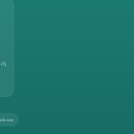
élj
latkozat