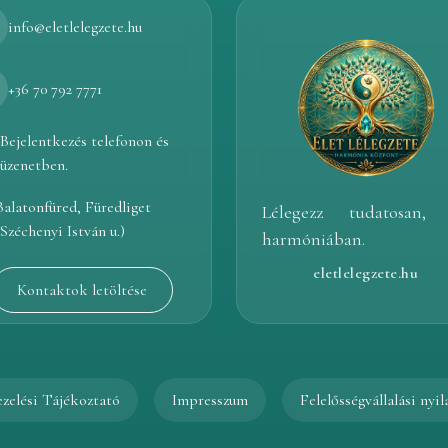
info@eletlelegzete.hu
+36 70 792 7771
Bejelentkezés telefonon és
üzenetben.
Balatonfüred, Füredliget
Lélegezz tudatosan, 
(Széchenyi István u.)
harmóniában.
eletlelegzete.hu
Kontaktok letöltése
zelési Tájékoztató
Impresszum
Felelősségvállalási nyi