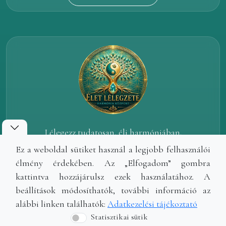
Lélegezz tudatosan, élj harmóniában.
Ez a weboldal sütiket használ a legjobb felhasználói
eletlelegzete.hu
élmény érdekében. Az „Elfogadom” gombra
kattintva hozzájárulsz ezek használatához. A
beállítások módosíthatók, további információ az
alábbi linken találhatók:
Adatkezelési tájékoztató
Adatkezelési Tájékoztató
Impresszum
Statisztikai sütik