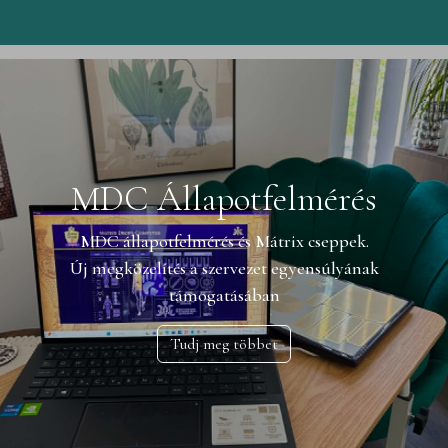
MDC Állapotfelmérés
MDC állapotfelmérés és Mátrix cseppek.
Új megközelítés a szervezet egyensúlyának
támogatásában
Tudj meg többet