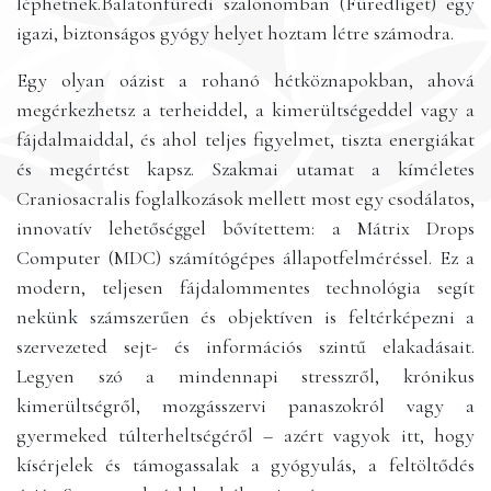
léphetnek.Balatonfüredi szalonomban (Füredliget) egy
igazi, biztonságos gyógy helyet hoztam létre számodra.
Egy olyan oázist a rohanó hétköznapokban, ahová
megérkezhetsz a terheiddel, a kimerültségeddel vagy a
fájdalmaiddal, és ahol teljes figyelmet, tiszta energiákat
és megértést kapsz. Szakmai utamat a kíméletes
Craniosacralis foglalkozások mellett most egy csodálatos,
innovatív lehetőséggel bővítettem: a Mátrix Drops
Computer (MDC) számítógépes állapotfelméréssel. Ez a
modern, teljesen fájdalommentes technológia segít
nekünk számszerűen és objektíven is feltérképezni a
szervezeted sejt- és információs szintű elakadásait.
Legyen szó a mindennapi stresszről, krónikus
kimerültségről, mozgásszervi panaszokról vagy a
gyermeked túlterheltségéről – azért vagyok itt, hogy
kísérjelek és támogassalak a gyógyulás, a feltöltődés