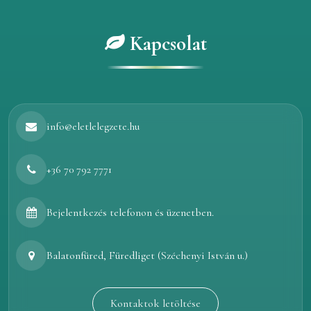
Kapcsolat
info@eletlelegzete.hu
+36 70 792 7771
Bejelentkezés telefonon és üzenetben.
Balatonfüred, Füredliget (Széchenyi István u.)
Kontaktok letöltése