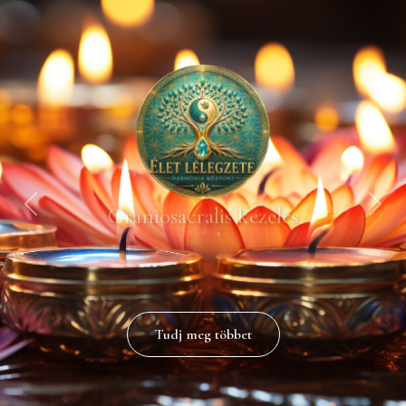
Craniosacralis kezelés
Amely beindítja a test öngyógyító folyamatait,
egyensúlyt teremt és ellazítja a testet.
Tudj meg többet