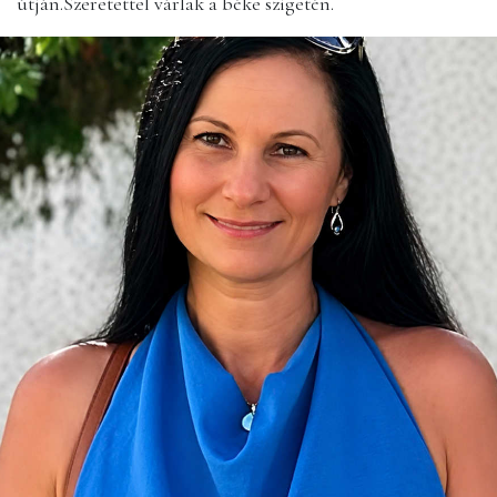
útján.Szeretettel várlak a béke szigetén.