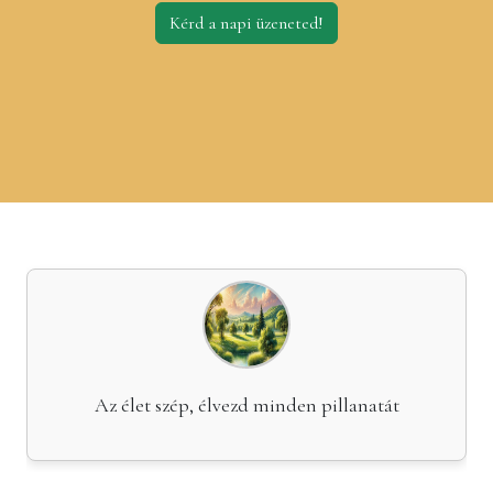
Kérd a napi üzeneted!
A siker a kitartás és a pozitív gondolkodás
eredménye