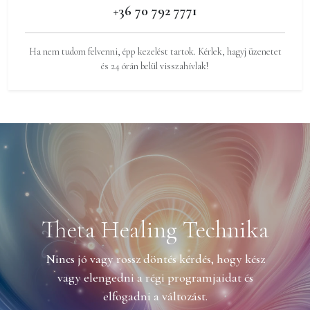
+36 70 792 7771
Ha nem tudom felvenni, épp kezelést tartok. Kérlek, hagyj üzenetet
és 24 órán belül visszahívlak!
Theta Healing Technika
Nincs jó vagy rossz döntés kérdés, hogy kész
vagy elengedni a régi programjaidat és
elfogadni a változást.